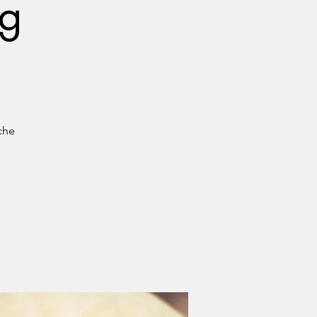
ag
che