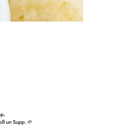
pp.
soß un Supp. 
🌱