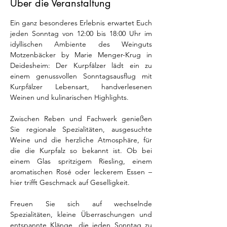
Über die Veranstaltung
Ein ganz besonderes Erlebnis erwartet Euch 
jeden Sonntag von 12:00 bis 18:00 Uhr im 
idyllischen Ambiente des Weinguts 
Motzenbäcker by Marie Menger-Krug in 
Deidesheim: Der Kurpfälzer lädt ein zu 
einem genussvollen Sonntagsausflug mit 
Kurpfälzer Lebensart, handverlesenen 
Weinen und kulinarischen Highlights.
Zwischen Reben und Fachwerk genießen 
Sie regionale Spezialitäten, ausgesuchte 
Weine und die herzliche Atmosphäre, für 
die die Kurpfalz so bekannt ist. Ob bei 
einem Glas spritzigem Riesling, einem 
aromatischen Rosé oder leckerem Essen – 
hier trifft Geschmack auf Geselligkeit.
Freuen Sie sich auf wechselnde 
Spezialitäten, kleine Überraschungen und 
entspannte Klänge, die jeden Sonntag zu 