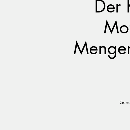
Der 
Mot
Menger
Genu