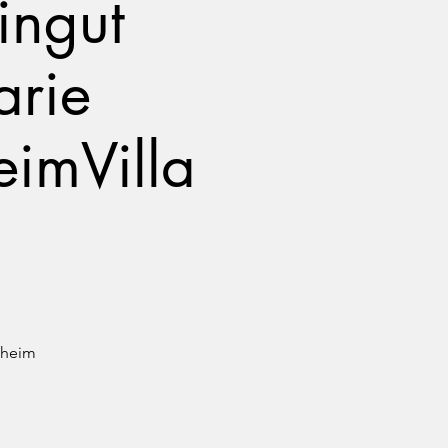
ingut
arie
imVilla
sheim