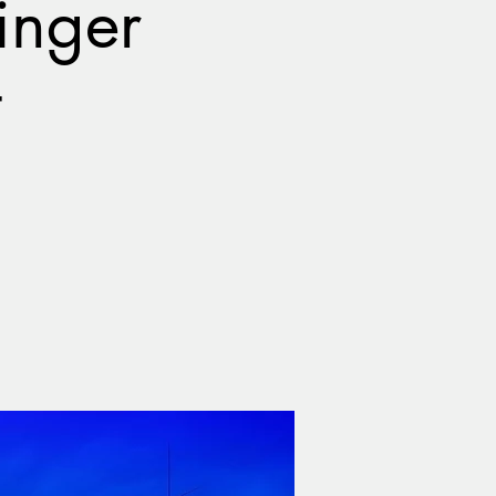
inger
t