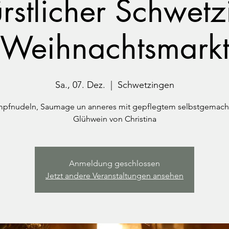
ürstlicher Schwetz
Weihnachtsmark
Sa., 07. Dez.
  |  
Schwetzingen
pfnudeln, Saumage un anneres mit gepflegtem selbstgemac
Glühwein von Christina
Anmeldung geschlossen
Jetzt andere Veranstaltungen ansehen