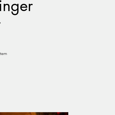
inger
t
htem