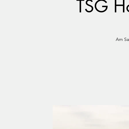
TSG Ho
Am Sam