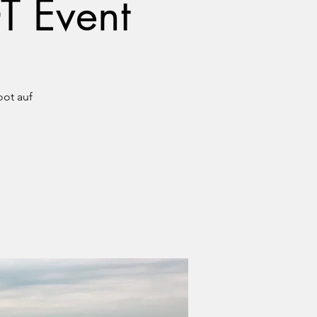
T Event
oot auf