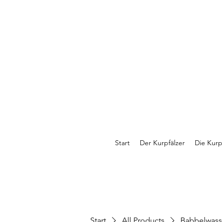
Start
Der Kurpfälzer
Die Kurp
Start
All Products
Babbelwasse