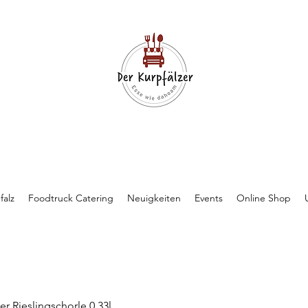
falz
Foodtruck Catering
Neuigkeiten
Events
Online Shop
r Rieslingschorle 0,33l