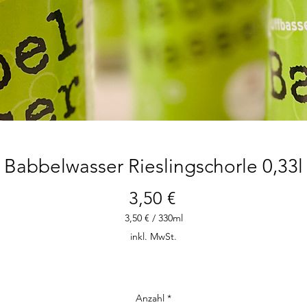
Babbelwasser Rieslingschorle 0,33l
Preis
3,50 €
3,50 €
/
330ml
3,50 €
inkl. MwSt.
pro
330
Milliliter
Anzahl
*